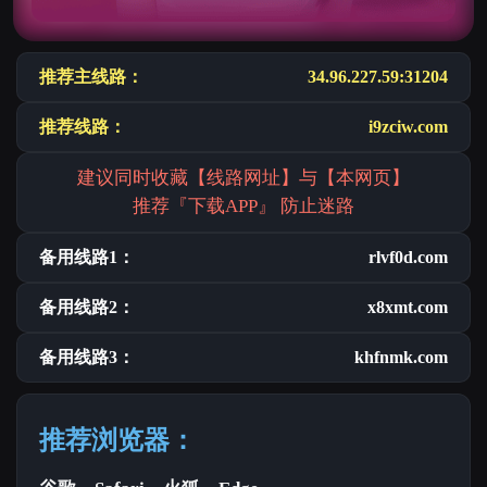
推荐主线路：
34.96.227.59:31204
推荐线路：
i9zciw.com
建议同时收藏【线路网址】与【本网页】
推荐『下载APP』 防止迷路
备用线路1：
rlvf0d.com
备用线路2：
x8xmt.com
备用线路3：
khfnmk.com
推荐浏览器：