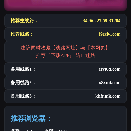
推荐主线路：
34.96.227.59:31204
推荐线路：
i9zciw.com
建议同时收藏【线路网址】与【本网页】
推荐『下载APP』 防止迷路
备用线路1：
rlvf0d.com
备用线路2：
x8xmt.com
备用线路3：
khfnmk.com
推荐浏览器：